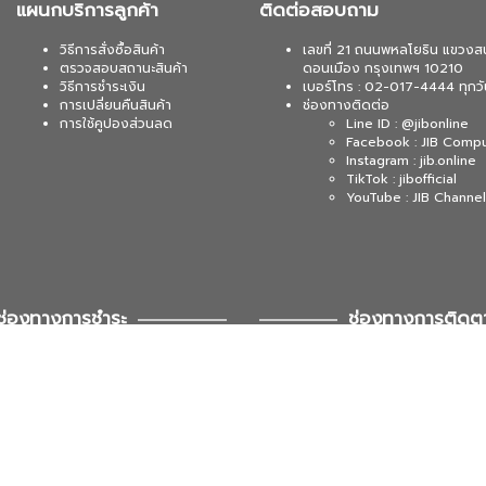
แผนกบริการลูกค้า
ติดต่อสอบถาม
วิธีการสั่งซื้อสินค้า
เลขที่ 21 ถนนพหลโยธิน แขวงส
ตรวจสอบสถานะสินค้า
ดอนเมือง กรุงเทพฯ 10210
วิธีการชำระเงิน
เบอร์โทร : 02-017-4444 ทุกวั
การเปลี่ยนคืนสินค้า
ช่องทางติดต่อ
การใช้คูปองส่วนลด
Line ID : @jibonline
Facebook : JIB Comp
Instagram : jib.online
TikTok : jibofficial
YouTube : JIB Channel
ช่องทางการชำระ
ช่องทางการติดต