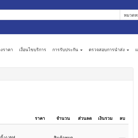
หมวดหม
างราคา
เงื่อนไขบริการ
การรับประกัน
ตรวจสอบการนำส่ง
แ
ราคา
จำนวน
ส่วนลด
เงินรวม
ลบ
 นิ้ว) Wd
สินค้าหมด