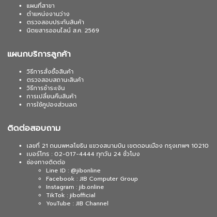
แผนที่สาขา
ตำแหน่งงานว่าง
ตรวจสอบประกันสินค้า
นิตยสารออนไลน์ ส.ค. 2569
แผนกบริการลูกค้า
วิธีการสั่งซื้อสินค้า
ตรวจสอบสถานะสินค้า
วิธีการชำระเงิน
การเปลี่ยนคืนสินค้า
การใช้คูปองส่วนลด
ติดต่อสอบถาม
เลขที่ 21 ถนนพหลโยธิน แขวงสนามบิน เขตดอนเมือง กรุงเทพฯ 10210
เบอร์โทร : 02-017-4444 ทุกวัน 24 ชั่วโมง
ช่องทางติดต่อ
Line ID : @jibonline
Facebook : JIB Computer Group
Instagram : jib.online
TikTok : jibofficial
YouTube : JIB Channel