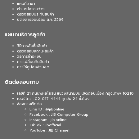
แผนที่สาขา
ตำแหน่งงานว่าง
ตรวจสอบประกันสินค้า
นิตยสารออนไลน์ ส.ค. 2569
แผนกบริการลูกค้า
วิธีการสั่งซื้อสินค้า
ตรวจสอบสถานะสินค้า
วิธีการชำระเงิน
การเปลี่ยนคืนสินค้า
การใช้คูปองส่วนลด
ติดต่อสอบถาม
เลขที่ 21 ถนนพหลโยธิน แขวงสนามบิน เขตดอนเมือง กรุงเทพฯ 10210
เบอร์โทร : 02-017-4444 ทุกวัน 24 ชั่วโมง
ช่องทางติดต่อ
Line ID : @jibonline
Facebook : JIB Computer Group
Instagram : jib.online
TikTok : jibofficial
YouTube : JIB Channel