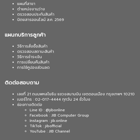
แผนที่สาขา
ตำแหน่งงานว่าง
ตรวจสอบประกันสินค้า
นิตยสารออนไลน์ ส.ค. 2569
แผนกบริการลูกค้า
วิธีการสั่งซื้อสินค้า
ตรวจสอบสถานะสินค้า
วิธีการชำระเงิน
การเปลี่ยนคืนสินค้า
การใช้คูปองส่วนลด
ติดต่อสอบถาม
เลขที่ 21 ถนนพหลโยธิน แขวงสนามบิน เขตดอนเมือง กรุงเทพฯ 10210
เบอร์โทร : 02-017-4444 ทุกวัน 24 ชั่วโมง
ช่องทางติดต่อ
Line ID : @jibonline
Facebook : JIB Computer Group
Instagram : jib.online
TikTok : jibofficial
YouTube : JIB Channel