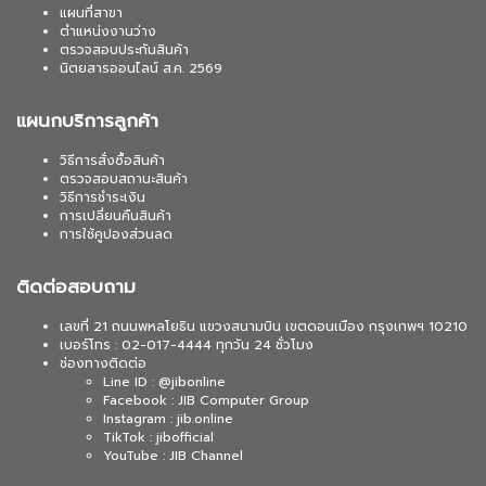
แผนที่สาขา
ตำแหน่งงานว่าง
ตรวจสอบประกันสินค้า
นิตยสารออนไลน์ ส.ค. 2569
แผนกบริการลูกค้า
วิธีการสั่งซื้อสินค้า
ตรวจสอบสถานะสินค้า
วิธีการชำระเงิน
การเปลี่ยนคืนสินค้า
การใช้คูปองส่วนลด
ติดต่อสอบถาม
เลขที่ 21 ถนนพหลโยธิน แขวงสนามบิน เขตดอนเมือง กรุงเทพฯ 10210
เบอร์โทร : 02-017-4444 ทุกวัน 24 ชั่วโมง
ช่องทางติดต่อ
Line ID : @jibonline
Facebook : JIB Computer Group
Instagram : jib.online
TikTok : jibofficial
YouTube : JIB Channel