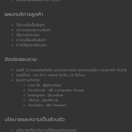
นิตยสารออนไลน์ ส.ค. 2569
แผนกบริการลูกค้า
วิธีการสั่งซื้อสินค้า
ตรวจสอบสถานะสินค้า
วิธีการชำระเงิน
การเปลี่ยนคืนสินค้า
การใช้คูปองส่วนลด
ติดต่อสอบถาม
เลขที่ 21 ถนนพหลโยธิน แขวงสนามบิน เขตดอนเมือง กรุงเทพฯ 10210
เบอร์โทร : 02-017-4444 ทุกวัน 24 ชั่วโมง
ช่องทางติดต่อ
Line ID : @jibonline
Facebook : JIB Computer Group
Instagram : jib.online
TikTok : jibofficial
YouTube : JIB Channel
นโยบายและความเป็นส่วนตัว
นโยบายเกี่ยวกับการใช้ข้อมูลส่วนบุคคล