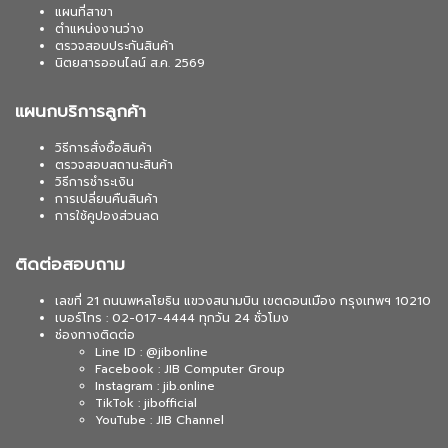
แผนที่สาขา
ตำแหน่งงานว่าง
ตรวจสอบประกันสินค้า
นิตยสารออนไลน์ ส.ค. 2569
แผนกบริการลูกค้า
วิธีการสั่งซื้อสินค้า
ตรวจสอบสถานะสินค้า
วิธีการชำระเงิน
การเปลี่ยนคืนสินค้า
การใช้คูปองส่วนลด
ติดต่อสอบถาม
เลขที่ 21 ถนนพหลโยธิน แขวงสนามบิน เขตดอนเมือง กรุงเทพฯ 10210
เบอร์โทร : 02-017-4444 ทุกวัน 24 ชั่วโมง
ช่องทางติดต่อ
Line ID : @jibonline
Facebook : JIB Computer Group
Instagram : jib.online
TikTok : jibofficial
YouTube : JIB Channel