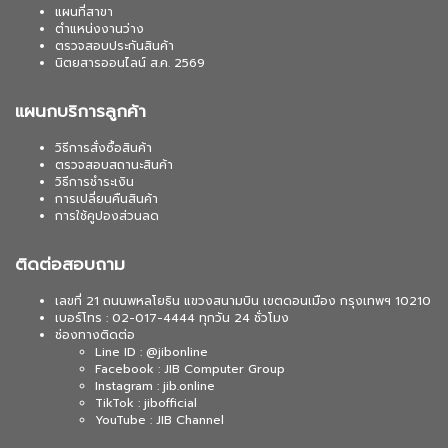
แผนที่สาขา
ตำแหน่งงานว่าง
ตรวจสอบประกันสินค้า
นิตยสารออนไลน์ ส.ค. 2569
แผนกบริการลูกค้า
วิธีการสั่งซื้อสินค้า
ตรวจสอบสถานะสินค้า
วิธีการชำระเงิน
การเปลี่ยนคืนสินค้า
การใช้คูปองส่วนลด
ติดต่อสอบถาม
เลขที่ 21 ถนนพหลโยธิน แขวงสนามบิน เขตดอนเมือง กรุงเทพฯ 10210
เบอร์โทร : 02-017-4444 ทุกวัน 24 ชั่วโมง
ช่องทางติดต่อ
Line ID : @jibonline
Facebook : JIB Computer Group
Instagram : jib.online
TikTok : jibofficial
YouTube : JIB Channel