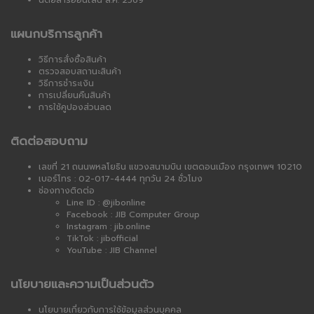
นิตยสารออนไลน์ ส.ค. 2569
แผนกบริการลูกค้า
วิธีการสั่งซื้อสินค้า
ตรวจสอบสถานะสินค้า
วิธีการชำระเงิน
การเปลี่ยนคืนสินค้า
การใช้คูปองส่วนลด
ติดต่อสอบถาม
เลขที่ 21 ถนนพหลโยธิน แขวงสนามบิน เขตดอนเมือง กรุงเทพฯ 10210
เบอร์โทร : 02-017-4444 ทุกวัน 24 ชั่วโมง
ช่องทางติดต่อ
Line ID : @jibonline
Facebook : JIB Computer Group
Instagram : jib.online
TikTok : jibofficial
YouTube : JIB Channel
นโยบายและความเป็นส่วนตัว
นโยบายเกี่ยวกับการใช้ข้อมูลส่วนบุคคล