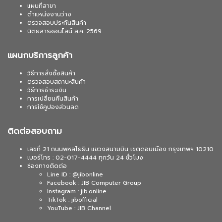
แผนที่สาขา
ตำแหน่งงานว่าง
ตรวจสอบประกันสินค้า
นิตยสารออนไลน์ ส.ค. 2569
แผนกบริการลูกค้า
วิธีการสั่งซื้อสินค้า
ตรวจสอบสถานะสินค้า
วิธีการชำระเงิน
การเปลี่ยนคืนสินค้า
การใช้คูปองส่วนลด
ติดต่อสอบถาม
เลขที่ 21 ถนนพหลโยธิน แขวงสนามบิน เขตดอนเมือง กรุงเทพฯ 10210
เบอร์โทร : 02-017-4444 ทุกวัน 24 ชั่วโมง
ช่องทางติดต่อ
Line ID : @jibonline
Facebook : JIB Computer Group
Instagram : jib.online
TikTok : jibofficial
YouTube : JIB Channel