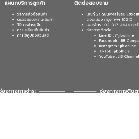
แผนกบริการลูกค้า
ติดต่อสอบถาม
วิธีการสั่งซื้อสินค้า
เลขที่ 21 ถนนพหลโยธิน แขวงส
ตรวจสอบสถานะสินค้า
ดอนเมือง กรุงเทพฯ 10210
วิธีการชำระเงิน
เบอร์โทร : 02-017-4444 ทุกวั
การเปลี่ยนคืนสินค้า
ช่องทางติดต่อ
การใช้คูปองส่วนลด
Line ID : @jibonline
Facebook : JIB Comp
Instagram : jib.online
TikTok : jibofficial
YouTube : JIB Channel
ช่องทางการชำระ
ช่องทางการติดต