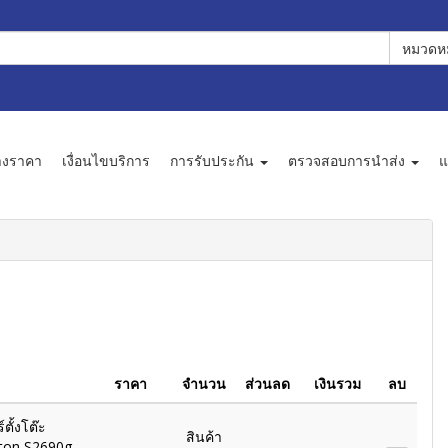
หมวดหม
างราคา
เงื่อนไขบริการ
การรับประกัน
ตรวจสอบการนำส่ง
แ
ราคา
จำนวน
ส่วนลด
เงินรวม
ลบ
ตั้งโต๊ะ
สินค้า
iton S2690g-