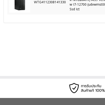
WTG4112308141330
w I7-12700 (udvwmst00
Ssd Ict