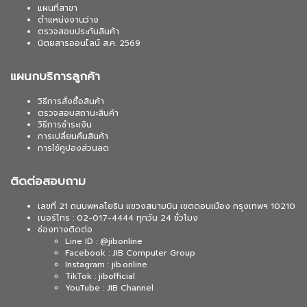
แผนที่สาขา
ตำแหน่งงานว่าง
ตรวจสอบประกันสินค้า
นิตยสารออนไลน์ ส.ค. 2569
แผนกบริการลูกค้า
วิธีการสั่งซื้อสินค้า
ตรวจสอบสถานะสินค้า
วิธีการชำระเงิน
การเปลี่ยนคืนสินค้า
การใช้คูปองส่วนลด
ติดต่อสอบถาม
เลขที่ 21 ถนนพหลโยธิน แขวงสนามบิน เขตดอนเมือง กรุงเทพฯ 10210
เบอร์โทร : 02-017-4444 ทุกวัน 24 ชั่วโมง
ช่องทางติดต่อ
Line ID : @jibonline
Facebook : JIB Computer Group
Instagram : jib.online
TikTok : jibofficial
YouTube : JIB Channel