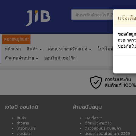
แจ้งเตื
ขออภัยลูก
หมวดหมู่สินค้า
กรุณาตรว
ขออภัยใ
หน้าแรก
สินค้า
คอมประกอบ/จัดสเปค
โปรโมชั่น
ตาร
ตัวแทนจำหน่าย
ออนไซต์ เซอร์วิส
เจไอบี ออนไลน์
ฝ่ายสนับสนุน
สินค้า
แผนที่สาขา
ข่าวสาร
ตำแหน่งงานว่าง
เกี่ยวกับเรา
ตรวจสอบประกันสินค้า
ติดต่อเรา
นิตยสารออนไลน์ ส.ค. 2569