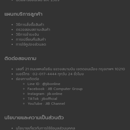
นิตยสารออนไลน์ ส.ค. 2569
แผนกบริการลูกค้า
วิธีการสั่งซื้อสินค้า
ตรวจสอบสถานะสินค้า
วิธีการชำระเงิน
การเปลี่ยนคืนสินค้า
การใช้คูปองส่วนลด
ติดต่อสอบถาม
เลขที่ 21 ถนนพหลโยธิน แขวงสนามบิน เขตดอนเมือง กรุงเทพฯ 10210
เบอร์โทร : 02-017-4444 ทุกวัน 24 ชั่วโมง
ช่องทางติดต่อ
Line ID : @jibonline
Facebook : JIB Computer Group
Instagram : jib.online
TikTok : jibofficial
YouTube : JIB Channel
นโยบายและความเป็นส่วนตัว
นโยบายเกี่ยวกับการใช้ข้อมูลส่วนบุคคล