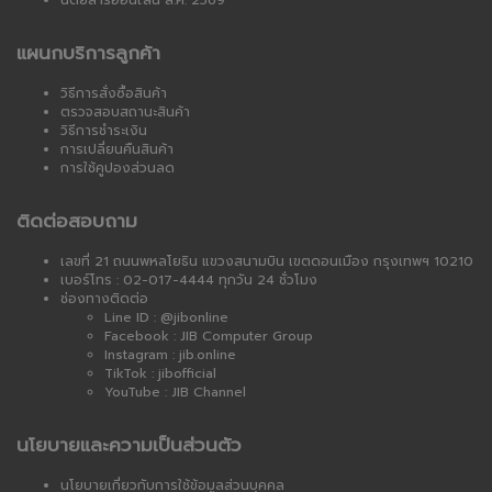
นิตยสารออนไลน์ ส.ค. 2569
แผนกบริการลูกค้า
วิธีการสั่งซื้อสินค้า
ตรวจสอบสถานะสินค้า
วิธีการชำระเงิน
การเปลี่ยนคืนสินค้า
การใช้คูปองส่วนลด
ติดต่อสอบถาม
เลขที่ 21 ถนนพหลโยธิน แขวงสนามบิน เขตดอนเมือง กรุงเทพฯ 10210
เบอร์โทร : 02-017-4444 ทุกวัน 24 ชั่วโมง
ช่องทางติดต่อ
Line ID : @jibonline
Facebook : JIB Computer Group
Instagram : jib.online
TikTok : jibofficial
YouTube : JIB Channel
นโยบายและความเป็นส่วนตัว
นโยบายเกี่ยวกับการใช้ข้อมูลส่วนบุคคล