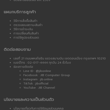
นิตยสารออนไลน์ ส.ค. 2569
แผนกบริการลูกค้า
วิธีการสั่งซื้อสินค้า
ตรวจสอบสถานะสินค้า
วิธีการชำระเงิน
การเปลี่ยนคืนสินค้า
การใช้คูปองส่วนลด
ติดต่อสอบถาม
เลขที่ 21 ถนนพหลโยธิน แขวงสนามบิน เขตดอนเมือง กรุงเทพฯ 10210
เบอร์โทร : 02-017-4444 ทุกวัน 24 ชั่วโมง
ช่องทางติดต่อ
Line ID : @jibonline
Facebook : JIB Computer Group
Instagram : jib.online
TikTok : jibofficial
YouTube : JIB Channel
นโยบายและความเป็นส่วนตัว
นโยบายเกี่ยวกับการใช้ข้อมูลส่วนบุคคล