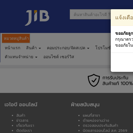
แจ้งเตื
ขออภัยลูก
หมวดหมู่สินค้า
กรุณาตรว
ขออภัยใ
หน้าแรก
สินค้า
คอมประกอบ/จัดสเปค
โปรโมชั่น
ตาร
ตัวแทนจำหน่าย
ออนไซต์ เซอร์วิส
เจไอบี ออนไลน์
ฝ่ายสนับสนุน
สินค้า
แผนที่สาขา
ข่าวสาร
ตำแหน่งงานว่าง
เกี่ยวกับเรา
ตรวจสอบประกันสินค้า
ติดต่อเรา
นิตยสารออนไลน์ ส.ค. 2569