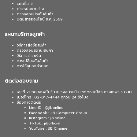
แผนที่สาขา
ตำแหน่งงานว่าง
ตรวจสอบประกันสินค้า
นิตยสารออนไลน์ ส.ค. 2569
แผนกบริการลูกค้า
วิธีการสั่งซื้อสินค้า
ตรวจสอบสถานะสินค้า
วิธีการชำระเงิน
การเปลี่ยนคืนสินค้า
การใช้คูปองส่วนลด
ติดต่อสอบถาม
เลขที่ 21 ถนนพหลโยธิน แขวงสนามบิน เขตดอนเมือง กรุงเทพฯ 10210
เบอร์โทร : 02-017-4444 ทุกวัน 24 ชั่วโมง
ช่องทางติดต่อ
Line ID : @jibonline
Facebook : JIB Computer Group
Instagram : jib.online
TikTok : jibofficial
YouTube : JIB Channel