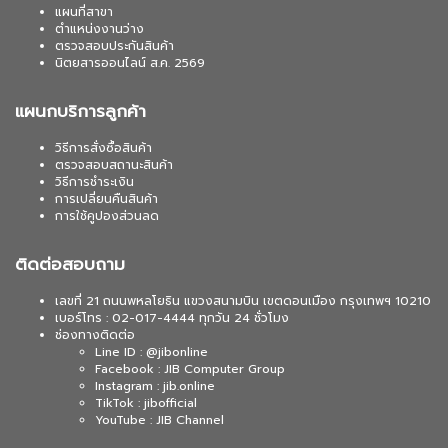
แผนที่สาขา
ตำแหน่งงานว่าง
ตรวจสอบประกันสินค้า
นิตยสารออนไลน์ ส.ค. 2569
แผนกบริการลูกค้า
วิธีการสั่งซื้อสินค้า
ตรวจสอบสถานะสินค้า
วิธีการชำระเงิน
การเปลี่ยนคืนสินค้า
การใช้คูปองส่วนลด
ติดต่อสอบถาม
เลขที่ 21 ถนนพหลโยธิน แขวงสนามบิน เขตดอนเมือง กรุงเทพฯ 10210
เบอร์โทร : 02-017-4444 ทุกวัน 24 ชั่วโมง
ช่องทางติดต่อ
Line ID : @jibonline
Facebook : JIB Computer Group
Instagram : jib.online
TikTok : jibofficial
YouTube : JIB Channel