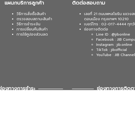
แผนกบริการลูกค้า
ติดต่อสอบถาม
วิธีการสั่งซื้อสินค้า
เลขที่ 21 ถนนพหลโยธิน แขวงส
ตรวจสอบสถานะสินค้า
ดอนเมือง กรุงเทพฯ 10210
วิธีการชำระเงิน
เบอร์โทร : 02-017-4444 ทุกวั
การเปลี่ยนคืนสินค้า
ช่องทางติดต่อ
การใช้คูปองส่วนลด
Line ID : @jibonline
Facebook : JIB Comp
Instagram : jib.online
TikTok : jibofficial
YouTube : JIB Channel
ช่องทางการชำระ
ช่องทางการติดต