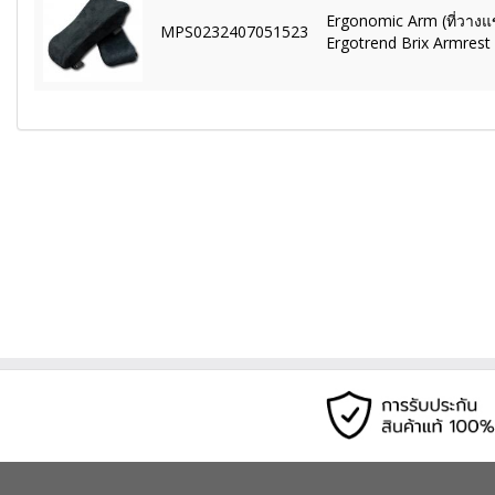
Ergonomic Arm (ที่วางแ
MPS0232407051523
Ergotrend Brix Armres