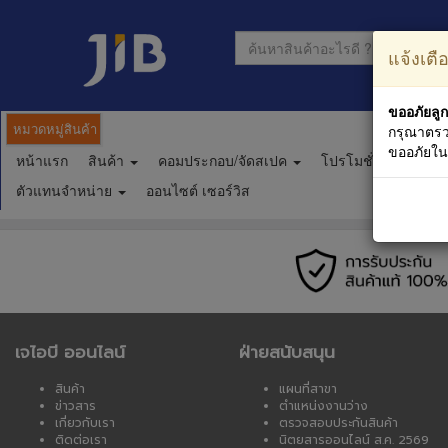
แจ้งเตื
ขออภัยลูก
หมวดหมู่สินค้า
กรุณาตรว
ขออภัยใ
หน้าแรก
สินค้า
คอมประกอบ/จัดสเปค
โปรโมชั่น
ตาร
ตัวแทนจำหน่าย
ออนไซต์ เซอร์วิส
เจไอบี ออนไลน์
ฝ่ายสนับสนุน
สินค้า
แผนที่สาขา
ข่าวสาร
ตำแหน่งงานว่าง
เกี่ยวกับเรา
ตรวจสอบประกันสินค้า
ติดต่อเรา
นิตยสารออนไลน์ ส.ค. 2569