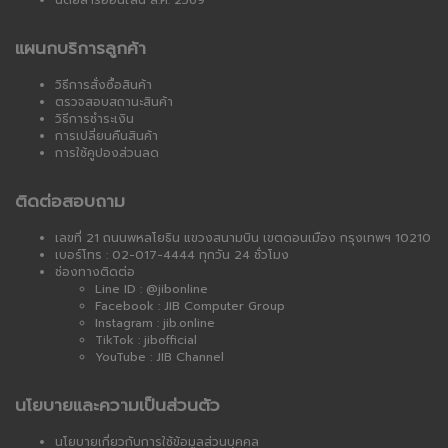
นิตยสารออนไลน์ ส.ค. 2569
แผนกบริการลูกค้า
วิธีการสั่งซื้อสินค้า
ตรวจสอบสถานะสินค้า
วิธีการชำระเงิน
การเปลี่ยนคืนสินค้า
การใช้คูปองส่วนลด
ติดต่อสอบถาม
เลขที่ 21 ถนนพหลโยธิน แขวงสนามบิน เขตดอนเมือง กรุงเทพฯ 10210
เบอร์โทร : 02-017-4444 ทุกวัน 24 ชั่วโมง
ช่องทางติดต่อ
Line ID : @jibonline
Facebook : JIB Computer Group
Instagram : jib.online
TikTok : jibofficial
YouTube : JIB Channel
นโยบายและความเป็นส่วนตัว
นโยบายเกี่ยวกับการใช้ข้อมูลส่วนบุคคล