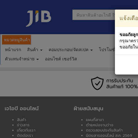
แจ้งเตื
ขออภัยลูก
หมวดหมู่สินค้า
กรุณาตรว
ขออภัยใ
หน้าแรก
สินค้า
คอมประกอบ/จัดสเปค
โปรโมชั่น
ตาร
ตัวแทนจำหน่าย
ออนไซต์ เซอร์วิส
เจไอบี ออนไลน์
ฝ่ายสนับสนุน
สินค้า
แผนที่สาขา
ข่าวสาร
ตำแหน่งงานว่าง
เกี่ยวกับเรา
ตรวจสอบประกันสินค้า
ติดต่อเรา
นิตยสารออนไลน์ ส.ค. 2569