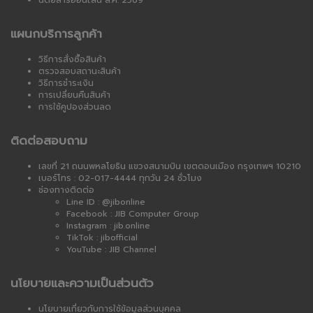
นิตยสารออนไลน์ ส.ค. 2569
แผนกบริการลูกค้า
วิธีการสั่งซื้อสินค้า
ตรวจสอบสถานะสินค้า
วิธีการชำระเงิน
การเปลี่ยนคืนสินค้า
การใช้คูปองส่วนลด
ติดต่อสอบถาม
เลขที่ 21 ถนนพหลโยธิน แขวงสนามบิน เขตดอนเมือง กรุงเทพฯ 10210
เบอร์โทร : 02-017-4444 ทุกวัน 24 ชั่วโมง
ช่องทางติดต่อ
Line ID : @jibonline
Facebook : JIB Computer Group
Instagram : jib.online
TikTok : jibofficial
YouTube : JIB Channel
นโยบายและความเป็นส่วนตัว
นโยบายเกี่ยวกับการใช้ข้อมูลส่วนบุคคล