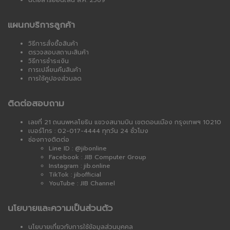
นิตยสารออนไลน์ ส.ค. 2569
แผนกบริการลูกค้า
วิธีการสั่งซื้อสินค้า
ตรวจสอบสถานะสินค้า
วิธีการชำระเงิน
การเปลี่ยนคืนสินค้า
การใช้คูปองส่วนลด
ติดต่อสอบถาม
เลขที่ 21 ถนนพหลโยธิน แขวงสนามบิน เขตดอนเมือง กรุงเทพฯ 10210
เบอร์โทร : 02-017-4444 ทุกวัน 24 ชั่วโมง
ช่องทางติดต่อ
Line ID : @jibonline
Facebook : JIB Computer Group
Instagram : jib.online
TikTok : jibofficial
YouTube : JIB Channel
นโยบายและความเป็นส่วนตัว
นโยบายเกี่ยวกับการใช้ข้อมูลส่วนบุคคล