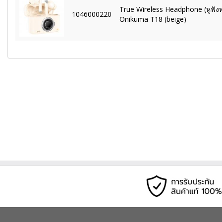
True Wireless Headphone (หูฟังท
1046000220
Onikuma T18 (beige)