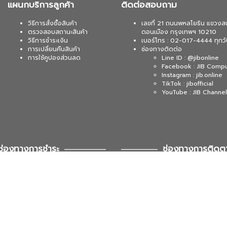
แผนกบริการลูกค้า
ติดต่อสอบถาม
วิธีการสั่งซื้อสินค้า
เลขที่ 21 ถนนพหลโยธิน แขวงส
ตรวจสอบสถานะสินค้า
ดอนเมือง กรุงเทพฯ 10210
วิธีการชำระเงิน
เบอร์โทร : 02-017-4444 ทุกวั
การเปลี่ยนคืนสินค้า
ช่องทางติดต่อ
การใช้คูปองส่วนลด
Line ID : @jibonline
Facebook : JIB Comp
Instagram : jib.online
TikTok : jibofficial
YouTube : JIB Channel
ช่องทางการชำระ
ช่องทางการติดต