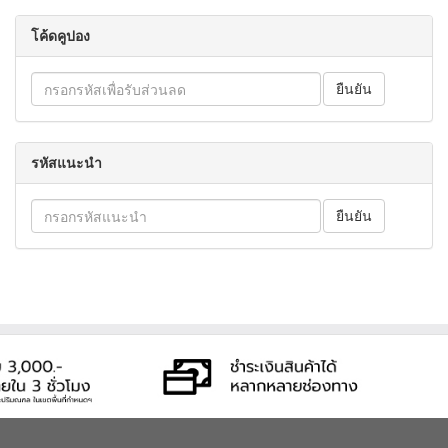
โค้ดคูปอง
รหัสแนะนำ