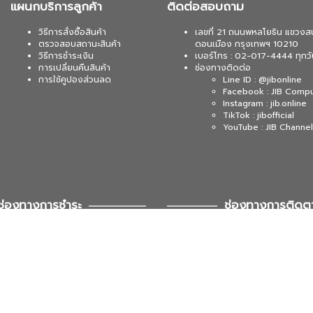
แผนกบริการลูกค้า
ติดต่อสอบถาม
วิธีการสั่งซื้อสินค้า
เลขที่ 21 ถนนพหลโยธิน แขวงส
ตรวจสอบสถานะสินค้า
ดอนเมือง กรุงเทพฯ 10210
วิธีการชำระเงิน
เบอร์โทร : 02-017-4444 ทุกวั
การเปลี่ยนคืนสินค้า
ช่องทางติดต่อ
การใช้คูปองส่วนลด
Line ID : @jibonline
Facebook : JIB Comp
Instagram : jib.online
TikTok : jibofficial
YouTube : JIB Channel
ช่องทางการชำระ
ช่องทางการติดต