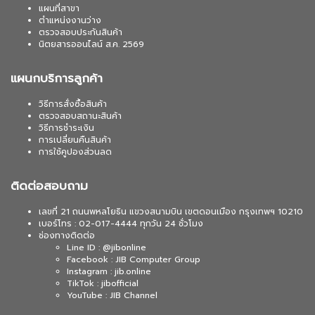
แผนที่สาขา
ตำแหน่งงานว่าง
ตรวจสอบประกันสินค้า
นิตยสารออนไลน์ ส.ค. 2569
แผนกบริการลูกค้า
วิธีการสั่งซื้อสินค้า
ตรวจสอบสถานะสินค้า
วิธีการชำระเงิน
การเปลี่ยนคืนสินค้า
การใช้คูปองส่วนลด
ติดต่อสอบถาม
เลขที่ 21 ถนนพหลโยธิน แขวงสนามบิน เขตดอนเมือง กรุงเทพฯ 10210
เบอร์โทร : 02-017-4444 ทุกวัน 24 ชั่วโมง
ช่องทางติดต่อ
Line ID : @jibonline
Facebook : JIB Computer Group
Instagram : jib.online
TikTok : jibofficial
YouTube : JIB Channel