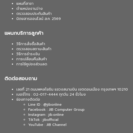
แผนที่สาขา
ตำแหน่งงานว่าง
ตรวจสอบประกันสินค้า
นิตยสารออนไลน์ ส.ค. 2569
แผนกบริการลูกค้า
วิธีการสั่งซื้อสินค้า
ตรวจสอบสถานะสินค้า
วิธีการชำระเงิน
การเปลี่ยนคืนสินค้า
การใช้คูปองส่วนลด
ติดต่อสอบถาม
เลขที่ 21 ถนนพหลโยธิน แขวงสนามบิน เขตดอนเมือง กรุงเทพฯ 10210
เบอร์โทร : 02-017-4444 ทุกวัน 24 ชั่วโมง
ช่องทางติดต่อ
Line ID : @jibonline
Facebook : JIB Computer Group
Instagram : jib.online
TikTok : jibofficial
YouTube : JIB Channel