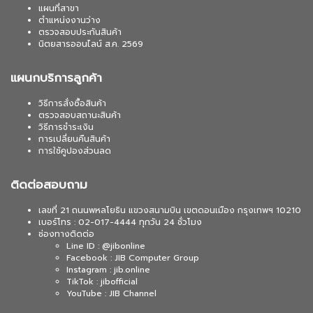
แผนที่สาขา
ตำแหน่งงานว่าง
ตรวจสอบประกันสินค้า
นิตยสารออนไลน์ ส.ค. 2569
แผนกบริการลูกค้า
วิธีการสั่งซื้อสินค้า
ตรวจสอบสถานะสินค้า
วิธีการชำระเงิน
การเปลี่ยนคืนสินค้า
การใช้คูปองส่วนลด
ติดต่อสอบถาม
เลขที่ 21 ถนนพหลโยธิน แขวงสนามบิน เขตดอนเมือง กรุงเทพฯ 10210
เบอร์โทร : 02-017-4444 ทุกวัน 24 ชั่วโมง
ช่องทางติดต่อ
Line ID : @jibonline
Facebook : JIB Computer Group
Instagram : jib.online
TikTok : jibofficial
YouTube : JIB Channel