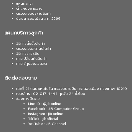
แผนที่สาขา
ตำแหน่งงานว่าง
ตรวจสอบประกันสินค้า
นิตยสารออนไลน์ ส.ค. 2569
แผนกบริการลูกค้า
วิธีการสั่งซื้อสินค้า
ตรวจสอบสถานะสินค้า
วิธีการชำระเงิน
การเปลี่ยนคืนสินค้า
การใช้คูปองส่วนลด
ติดต่อสอบถาม
เลขที่ 21 ถนนพหลโยธิน แขวงสนามบิน เขตดอนเมือง กรุงเทพฯ 10210
เบอร์โทร : 02-017-4444 ทุกวัน 24 ชั่วโมง
ช่องทางติดต่อ
Line ID : @jibonline
Facebook : JIB Computer Group
Instagram : jib.online
TikTok : jibofficial
YouTube : JIB Channel