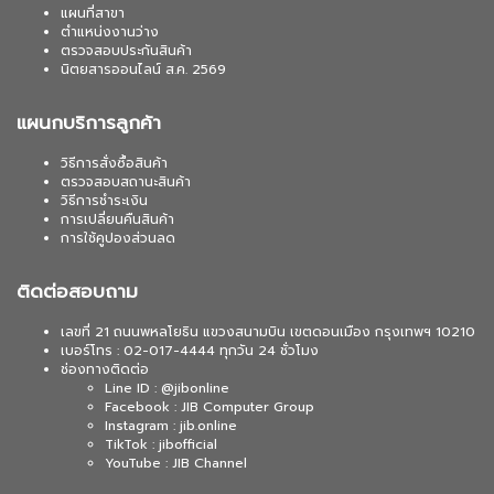
แผนที่สาขา
ตำแหน่งงานว่าง
ตรวจสอบประกันสินค้า
นิตยสารออนไลน์ ส.ค. 2569
แผนกบริการลูกค้า
วิธีการสั่งซื้อสินค้า
ตรวจสอบสถานะสินค้า
วิธีการชำระเงิน
การเปลี่ยนคืนสินค้า
การใช้คูปองส่วนลด
ติดต่อสอบถาม
เลขที่ 21 ถนนพหลโยธิน แขวงสนามบิน เขตดอนเมือง กรุงเทพฯ 10210
เบอร์โทร : 02-017-4444 ทุกวัน 24 ชั่วโมง
ช่องทางติดต่อ
Line ID : @jibonline
Facebook : JIB Computer Group
Instagram : jib.online
TikTok : jibofficial
YouTube : JIB Channel