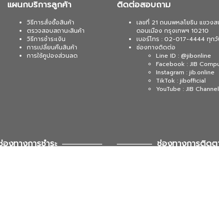
แผนกบริการลูกค้า
ติดต่อสอบถาม
วิธีการสั่งซื้อสินค้า
เลขที่ 21 ถนนพหลโยธิน แขวงส
ตรวจสอบสถานะสินค้า
ดอนเมือง กรุงเทพฯ 10210
วิธีการชำระเงิน
เบอร์โทร : 02-017-4444 ทุกวั
การเปลี่ยนคืนสินค้า
ช่องทางติดต่อ
การใช้คูปองส่วนลด
Line ID : @jibonline
Facebook : JIB Comp
Instagram : jib.online
TikTok : jibofficial
YouTube : JIB Channel
ช่องทางการชำระ
ช่องทางการติดต