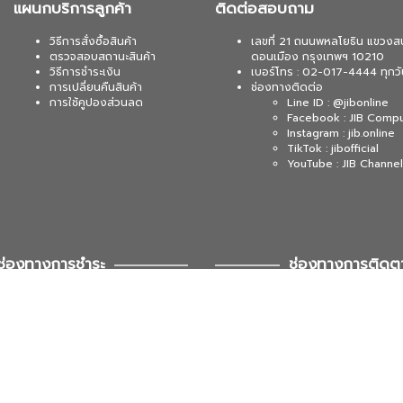
แผนกบริการลูกค้า
ติดต่อสอบถาม
วิธีการสั่งซื้อสินค้า
เลขที่ 21 ถนนพหลโยธิน แขวงส
ตรวจสอบสถานะสินค้า
ดอนเมือง กรุงเทพฯ 10210
วิธีการชำระเงิน
เบอร์โทร : 02-017-4444 ทุกวั
การเปลี่ยนคืนสินค้า
ช่องทางติดต่อ
การใช้คูปองส่วนลด
Line ID : @jibonline
Facebook : JIB Comp
Instagram : jib.online
TikTok : jibofficial
YouTube : JIB Channel
ช่องทางการชำระ
ช่องทางการติดต