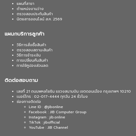
แผนที่สาขา
ตำแหน่งงานว่าง
ตรวจสอบประกันสินค้า
นิตยสารออนไลน์ ส.ค. 2569
แผนกบริการลูกค้า
วิธีการสั่งซื้อสินค้า
ตรวจสอบสถานะสินค้า
วิธีการชำระเงิน
การเปลี่ยนคืนสินค้า
การใช้คูปองส่วนลด
ติดต่อสอบถาม
เลขที่ 21 ถนนพหลโยธิน แขวงสนามบิน เขตดอนเมือง กรุงเทพฯ 10210
เบอร์โทร : 02-017-4444 ทุกวัน 24 ชั่วโมง
ช่องทางติดต่อ
Line ID : @jibonline
Facebook : JIB Computer Group
Instagram : jib.online
TikTok : jibofficial
YouTube : JIB Channel