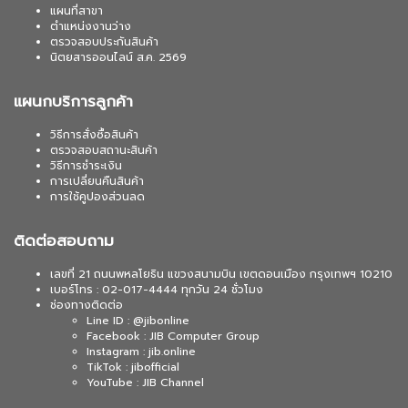
แผนที่สาขา
ตำแหน่งงานว่าง
ตรวจสอบประกันสินค้า
นิตยสารออนไลน์ ส.ค. 2569
แผนกบริการลูกค้า
วิธีการสั่งซื้อสินค้า
ตรวจสอบสถานะสินค้า
วิธีการชำระเงิน
การเปลี่ยนคืนสินค้า
การใช้คูปองส่วนลด
ติดต่อสอบถาม
เลขที่ 21 ถนนพหลโยธิน แขวงสนามบิน เขตดอนเมือง กรุงเทพฯ 10210
เบอร์โทร : 02-017-4444 ทุกวัน 24 ชั่วโมง
ช่องทางติดต่อ
Line ID : @jibonline
Facebook : JIB Computer Group
Instagram : jib.online
TikTok : jibofficial
YouTube : JIB Channel