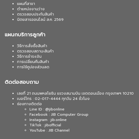
แผนที่สาขา
ตำแหน่งงานว่าง
ตรวจสอบประกันสินค้า
นิตยสารออนไลน์ ส.ค. 2569
แผนกบริการลูกค้า
วิธีการสั่งซื้อสินค้า
ตรวจสอบสถานะสินค้า
วิธีการชำระเงิน
การเปลี่ยนคืนสินค้า
การใช้คูปองส่วนลด
ติดต่อสอบถาม
เลขที่ 21 ถนนพหลโยธิน แขวงสนามบิน เขตดอนเมือง กรุงเทพฯ 10210
เบอร์โทร : 02-017-4444 ทุกวัน 24 ชั่วโมง
ช่องทางติดต่อ
Line ID : @jibonline
Facebook : JIB Computer Group
Instagram : jib.online
TikTok : jibofficial
YouTube : JIB Channel