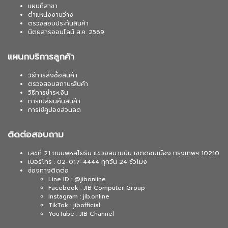
แผนที่สาขา
ตำแหน่งงานว่าง
ตรวจสอบประกันสินค้า
นิตยสารออนไลน์ ส.ค. 2569
แผนกบริการลูกค้า
วิธีการสั่งซื้อสินค้า
ตรวจสอบสถานะสินค้า
วิธีการชำระเงิน
การเปลี่ยนคืนสินค้า
การใช้คูปองส่วนลด
ติดต่อสอบถาม
เลขที่ 21 ถนนพหลโยธิน แขวงสนามบิน เขตดอนเมือง กรุงเทพฯ 10210
เบอร์โทร : 02-017-4444 ทุกวัน 24 ชั่วโมง
ช่องทางติดต่อ
Line ID : @jibonline
Facebook : JIB Computer Group
Instagram : jib.online
TikTok : jibofficial
YouTube : JIB Channel