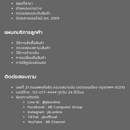
แผนที่สาขา
ตำแหน่งงานว่าง
ตรวจสอบประกันสินค้า
นิตยสารออนไลน์ ส.ค. 2569
แผนกบริการลูกค้า
วิธีการสั่งซื้อสินค้า
ตรวจสอบสถานะสินค้า
วิธีการชำระเงิน
การเปลี่ยนคืนสินค้า
การใช้คูปองส่วนลด
ติดต่อสอบถาม
เลขที่ 21 ถนนพหลโยธิน แขวงสนามบิน เขตดอนเมือง กรุงเทพฯ 10210
เบอร์โทร : 02-017-4444 ทุกวัน 24 ชั่วโมง
ช่องทางติดต่อ
Line ID : @jibonline
Facebook : JIB Computer Group
Instagram : jib.online
TikTok : jibofficial
YouTube : JIB Channel