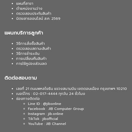
แผนที่สาขา
ตำแหน่งงานว่าง
ตรวจสอบประกันสินค้า
นิตยสารออนไลน์ ส.ค. 2569
แผนกบริการลูกค้า
วิธีการสั่งซื้อสินค้า
ตรวจสอบสถานะสินค้า
วิธีการชำระเงิน
การเปลี่ยนคืนสินค้า
การใช้คูปองส่วนลด
ติดต่อสอบถาม
เลขที่ 21 ถนนพหลโยธิน แขวงสนามบิน เขตดอนเมือง กรุงเทพฯ 10210
เบอร์โทร : 02-017-4444 ทุกวัน 24 ชั่วโมง
ช่องทางติดต่อ
Line ID : @jibonline
Facebook : JIB Computer Group
Instagram : jib.online
TikTok : jibofficial
YouTube : JIB Channel