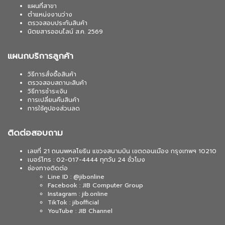
แผนที่สาขา
ตำแหน่งงานว่าง
ตรวจสอบประกันสินค้า
นิตยสารออนไลน์ ส.ค. 2569
แผนกบริการลูกค้า
วิธีการสั่งซื้อสินค้า
ตรวจสอบสถานะสินค้า
วิธีการชำระเงิน
การเปลี่ยนคืนสินค้า
การใช้คูปองส่วนลด
ติดต่อสอบถาม
เลขที่ 21 ถนนพหลโยธิน แขวงสนามบิน เขตดอนเมือง กรุงเทพฯ 10210
เบอร์โทร : 02-017-4444 ทุกวัน 24 ชั่วโมง
ช่องทางติดต่อ
Line ID : @jibonline
Facebook : JIB Computer Group
Instagram : jib.online
TikTok : jibofficial
YouTube : JIB Channel