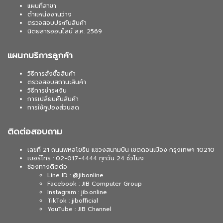
แผนที่สาขา
ตำแหน่งงานว่าง
ตรวจสอบประกันสินค้า
นิตยสารออนไลน์ ส.ค. 2569
แผนกบริการลูกค้า
วิธีการสั่งซื้อสินค้า
ตรวจสอบสถานะสินค้า
วิธีการชำระเงิน
การเปลี่ยนคืนสินค้า
การใช้คูปองส่วนลด
ติดต่อสอบถาม
เลขที่ 21 ถนนพหลโยธิน แขวงสนามบิน เขตดอนเมือง กรุงเทพฯ 10210
เบอร์โทร : 02-017-4444 ทุกวัน 24 ชั่วโมง
ช่องทางติดต่อ
Line ID : @jibonline
Facebook : JIB Computer Group
Instagram : jib.online
TikTok : jibofficial
YouTube : JIB Channel