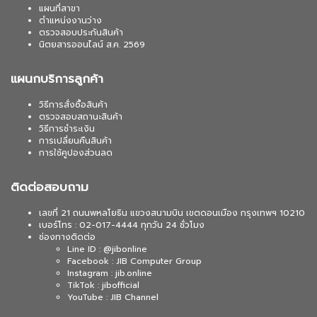
แผนที่สาขา
ตำแหน่งงานว่าง
ตรวจสอบประกันสินค้า
นิตยสารออนไลน์ ส.ค. 2569
แผนกบริการลูกค้า
วิธีการสั่งซื้อสินค้า
ตรวจสอบสถานะสินค้า
วิธีการชำระเงิน
การเปลี่ยนคืนสินค้า
การใช้คูปองส่วนลด
ติดต่อสอบถาม
เลขที่ 21 ถนนพหลโยธิน แขวงสนามบิน เขตดอนเมือง กรุงเทพฯ 10210
เบอร์โทร : 02-017-4444 ทุกวัน 24 ชั่วโมง
ช่องทางติดต่อ
Line ID : @jibonline
Facebook : JIB Computer Group
Instagram : jib.online
TikTok : jibofficial
YouTube : JIB Channel