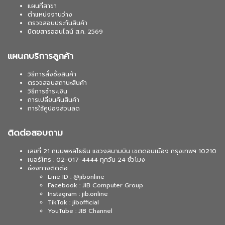
แผนที่สาขา
ตำแหน่งงานว่าง
ตรวจสอบประกันสินค้า
นิตยสารออนไลน์ ส.ค. 2569
แผนกบริการลูกค้า
วิธีการสั่งซื้อสินค้า
ตรวจสอบสถานะสินค้า
วิธีการชำระเงิน
การเปลี่ยนคืนสินค้า
การใช้คูปองส่วนลด
ติดต่อสอบถาม
เลขที่ 21 ถนนพหลโยธิน แขวงสนามบิน เขตดอนเมือง กรุงเทพฯ 10210
เบอร์โทร : 02-017-4444 ทุกวัน 24 ชั่วโมง
ช่องทางติดต่อ
Line ID : @jibonline
Facebook : JIB Computer Group
Instagram : jib.online
TikTok : jibofficial
YouTube : JIB Channel