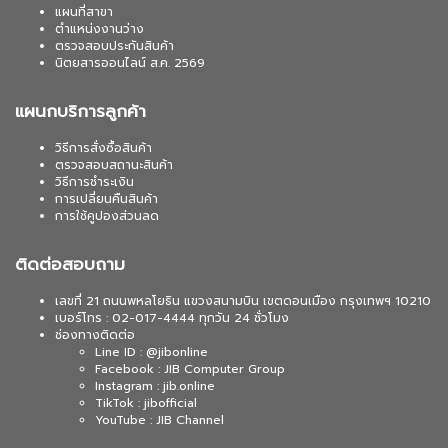
แผนที่สาขา
ตำแหน่งงานว่าง
ตรวจสอบประกันสินค้า
นิตยสารออนไลน์ ส.ค. 2569
แผนกบริการลูกค้า
วิธีการสั่งซื้อสินค้า
ตรวจสอบสถานะสินค้า
วิธีการชำระเงิน
การเปลี่ยนคืนสินค้า
การใช้คูปองส่วนลด
ติดต่อสอบถาม
เลขที่ 21 ถนนพหลโยธิน แขวงสนามบิน เขตดอนเมือง กรุงเทพฯ 10210
เบอร์โทร : 02-017-4444 ทุกวัน 24 ชั่วโมง
ช่องทางติดต่อ
Line ID : @jibonline
Facebook : JIB Computer Group
Instagram : jib.online
TikTok : jibofficial
YouTube : JIB Channel