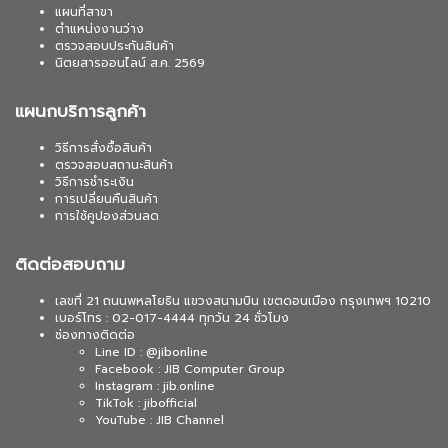
แผนที่สาขา
ตำแหน่งงานว่าง
ตรวจสอบประกันสินค้า
นิตยสารออนไลน์ ส.ค. 2569
แผนกบริการลูกค้า
วิธีการสั่งซื้อสินค้า
ตรวจสอบสถานะสินค้า
วิธีการชำระเงิน
การเปลี่ยนคืนสินค้า
การใช้คูปองส่วนลด
ติดต่อสอบถาม
เลขที่ 21 ถนนพหลโยธิน แขวงสนามบิน เขตดอนเมือง กรุงเทพฯ 10210
เบอร์โทร : 02-017-4444 ทุกวัน 24 ชั่วโมง
ช่องทางติดต่อ
Line ID : @jibonline
Facebook : JIB Computer Group
Instagram : jib.online
TikTok : jibofficial
YouTube : JIB Channel