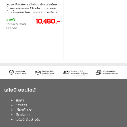
KEY - ORANGE
Ledger Flex คือกระเป๋าเงินฮาร์ดแวร์รุ่นใหม่
ที่มาพร้อมจอสัมผัส E Ink® แบบปลอดภัย
เป็นครั้งแรกของโลก มอบประสบการณ์การ
ลงนามธุรกรรมที่แม่นยำด้วยความสวยงามใน
10,480.-
ส่งฟรี
ดีไซน์ พร้อมแบตเตอรีใช้งานได้นาน เชื่อมต่อ
1,960 views
Bluetooth และ USB‑C ได้อย่างคล่องตัว — ให้
0 sold
คุณควบคุมสินทรัพย์ดิจิทัลด้วยความมั่นใจ
ในทุกสถานการณ์
เจไอบี ออนไลน์
สินค้า
ข่าวสาร
เกี่ยวกับเรา
ติดต่อเรา
เจไอบี ดีอย่างไร