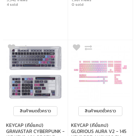
ตัว secret ที่มีจำนวนจำกัด ถือเป็นงานที่แฟน
4 sold
0 sold
คลับและนักสะสมเรื่องนี้ห้ามพลาด หมายเหตุ
: เนื่องจากสินค้าเป็นงานแฮนด์เมด แต่ละชิ้น
อาจมีความแตกต่างกันเล็กน้อย ทั้งในเรื่อง
ของสี ลวดลาย หรือพื้นผิว
สินค้าหมดชั่วคราว
สินค้าหมดชั่วคราว
KEYCAP (คีย์แคป)
KEYCAP (คีย์แคป)
GRAVASTAR CYBERPUNK -
GLORIOUS AURA V2 - 145