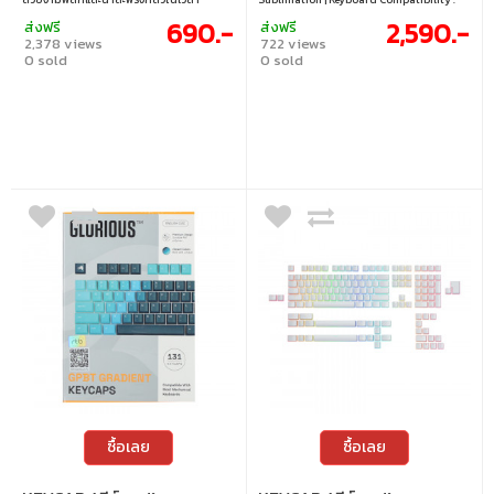
เดียวกัน สำหรับผู้ที่ชื่นชอบความหลอนโดย
60% 65% 75% 80% (TKL) 100% (Full-size)
690.-
2,590.-
ส่งฟรี
ส่งฟรี
เฉพาะ คัดสรรคาแรกเตอร์ที่โด่งดังของผู้ที่ชื่น
| Layout : ANSI / ISO | Switch Support : MX
2,378 views
722 views
ชอบมังงะสุดโต่งเรื่องนี้ ให้ชาวเกมเมอร์ได้เก็บ
Style (+)
0 sold
0 sold
สะสมเป็นคอลเลกชั่นพิเศษ
ซื้อเลย
ซื้อเลย