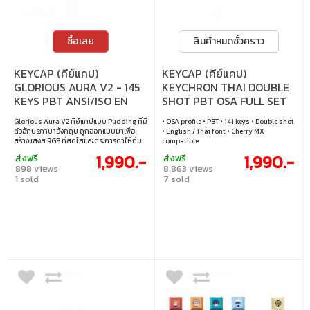
ซื้อเลย
สินค้าหมดชั่วคราว
KEYCAP (คีย์แคป)
KEYCAP (คีย์แคป)
GLORIOUS AURA V2 - 145
KEYCHRON THAI DOUBLE
KEYS PBT ANSI/ISO EN
SHOT PBT OSA FULL SET
BLACK
KEYCAP SET (WHITE)
Glorious Aura V2 คีย์แคปแบบ Pudding ที่มี
• OSA profile • PBT • 141 keys • Double shot
(EN/TH) (PBT-55TH)
ตัวอักษรภาษาอังกฤษ ถูกออกแบบมาเพื่อ
• English / Thai font • Cherry MX
สร้างแสงสี RGB ที่สดใสและตระการตาให้กับ
compatible
โต๊ะทำงานของคุณ ด้วยด้านข้างและตัวอักษรที่
1,990.-
1,990.-
ส่งฟรี
ส่งฟรี
เป็นแบบโปร่งแสง จึงช่วยเพิ่มการกระจายแสง
898 views
8,863 views
RGB ได้สูงสุด ตัวคีย์แคปผลิตจากวัสดุ
1 sold
7 sold
พรีเมียมที่มีความทนทาน ทำให้ยังคงความ
สวยงามได้ยาวนานหลังการติดตั้ง เข้ากันได้ดี
กับคีย์บอร์ด Glorious ทุกรุ่น และคีย์บอร์ด
Mechanical ขนาด Full Size, Tenkeyless,
และ Compact ส่วนใหญ่