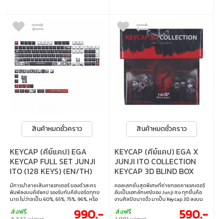
สินค้าหมดชั่วคราว
สินค้าหมดชั่วคราว
KEYCAP (คีย์แคป) EGA
KEYCAP (คีย์แคป) EGA X
KEYCAP FULL SET JUNJI
JUNJI ITO COLLECTION
ITO (128 KEYS) (EN/TH)
KEYCAP 3D BLIND BOX
(กล่องสุ่ม)
มีการนำลายเส้นคาแรกเตอร์ ของตัวละคร
คอลเลกชั่นสุดพิเศษที่ถ่ายทอดคาแรคเตอร์
พิมพ์ลงบนคีย์แคป รองรับกับคีย์บอร์ดทุกข
อันเป็นเอกลักษณ์ของ Junji Ito ทุกชิ้นคือ
นาด ไม่ว่าจะเป็น 60%, 65%, 75%, 96%, หรือ
งานศิลป์ขนาดจิ๋ว มาเป็น Keycap 3D ลงบน
100% มีทั้งหมด 128 ปุ่ม คีย์แคปชุดนี้เป็น
Keyboard เพิ่มลูกเล่นความสนุกสนานด้วย
990.-
590.-
ส่งฟรี
ส่งฟรี
Cherry Profile วัสดุ PBT Dyesub
การจัดทำแบบกล่องสุ่มให้แฟนคลับได้ร่วมลุ้น
3,342 views
1,981 views