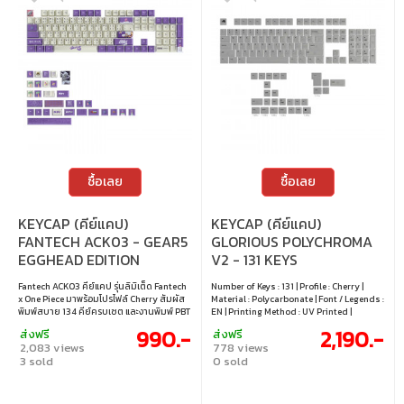
ซื้อเลย
ซื้อเลย
KEYCAP (คีย์แคป)
KEYCAP (คีย์แคป)
FANTECH ACK03 - GEAR5
GLORIOUS POLYCHROMA
EGGHEAD EDITION
V2 - 131 KEYS
TRANSLUCENT
Fantech ACK03 คีย์แคป รุ่นลิมิเต็ด Fantech
Number of Keys : 131 | Profile : Cherry |
POLYCARBONATE CHERRY
x One Piece มาพร้อมโปรไฟล์ Cherry สัมผัส
Material : Polycarbonate | Font / Legends :
PROFILE EN
พิมพ์สบาย 134 คีย์ครบเซต และงานพิมพ์ PBT
EN | Printing Method : UV Printed |
Dye-Sub สีสดทนทาน ถ่ายทอดบรรยากาศ
Keyboard Compatibility : 60% 65% 70%
990.-
2,190.-
ส่งฟรี
ส่งฟรี
การผจญภัยได้ชัดเจน เหมาะทั้งสายสะสมและ
75% 80% (TKL) 100% (Full-size) | Layout :
2,083 views
778 views
สายแต่งคีย์บอร์ดที่อยากเพิ่มความเป็น One
ANSI / ISO | Switch Support : MX Style (+)
3 sold
0 sold
Piece