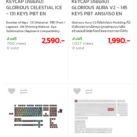
KEYCAP (คีย์แคป)
KEYCAP (คีย์แคป)
GLORIOUS CELESTIAL ICE
GLORIOUS AURA V2 - 145
- 131 KEYS PBT EN
KEYS PBT ANSI/ISO EN
WHITE
Number of Keys : 131 | Material : PBT | Font /
Glorious Aura V2 คีย์แคปแบบ Pudding ที่มี
Legends : EN | Printing Method : Dye
ตัวอักษรภาษาอังกฤษ ถูกออกแบบมาเพื่อ
Sublimation | Keyboard Compatibility :
สร้างแสงสี RGB ที่สดใสและตระการตาให้กับ
60% 65% 75% 80% (TKL) 100% (Full-size)
โต๊ะทำงานของคุณ ด้วยด้านข้างและตัวอักษรที่
2,590.-
1,990.-
ส่งฟรี
ส่งฟรี
| Layout : ANSI / ISO | Switch Support : MX
เป็นแบบโปร่งแสง จึงช่วยเพิ่มการกระจายแสง
700 views
1,027 views
Style (+)
RGB ได้สูงสุด ตัวคีย์แคปผลิตจากวัสดุ
0 sold
0 sold
พรีเมียมที่มีความทนทาน ทำให้ยังคงความ
สวยงามได้ยาวนานหลังการติดตั้ง เข้ากันได้ดี
กับคีย์บอร์ด Glorious ทุกรุ่น และคีย์บอร์ด
Mechanical ขนาด Full Size, Tenkeyless,
และ Compact ส่วนใหญ่