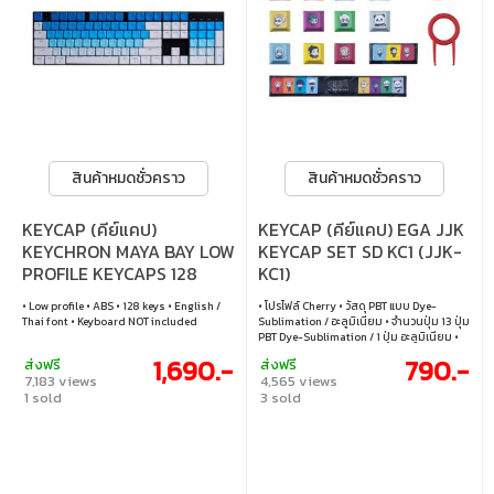
สินค้าหมดชั่วคราว
สินค้าหมดชั่วคราว
KEYCAP (คีย์แคป)
KEYCAP (คีย์แคป) EGA JJK
KEYCHRON MAYA BAY LOW
KEYCAP SET SD KC1 (JJK-
PROFILE KEYCAPS 128
KC1)
KEYS ABS (BLUE-WHITE)
• Low profile • ABS • 128 keys • English /
• โปรไฟล์ Cherry • วัสดุ PBT แบบ Dye-
(EN/TH) (JM210TH)
Thai font • Keyboard NOT included
Sublimation / อะลูมิเนียม • จำนวนปุ่ม 13 ปุ่ม
PBT Dye-Sublimation / 1 ปุ่ม อะลูมิเนียม •
ไม่รวมคีย์บอร์ด
1,690.-
790.-
ส่งฟรี
ส่งฟรี
7,183 views
4,565 views
1 sold
3 sold