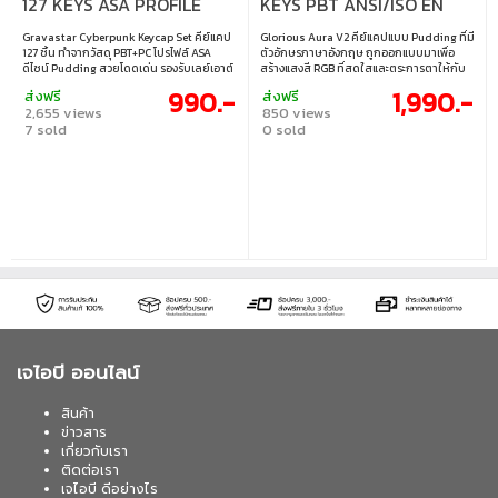
127 KEYS ASA PROFILE
KEYS PBT ANSI/ISO EN
EN/TH BLACK
PINK
Gravastar Cyberpunk Keycap Set คีย์แคป
Glorious Aura V2 คีย์แคปแบบ Pudding ที่มี
127 ชิ้น ทำจากวัสดุ PBT+PC โปรไฟล์ ASA
ตัวอักษรภาษาอังกฤษ ถูกออกแบบมาเพื่อ
ดีไซน์ Pudding สวยโดดเด่น รองรับเลย์เอาต์
สร้างแสงสี RGB ที่สดใสและตระการตาให้กับ
ตั้งแต่ 61 ถึง 108 คีย์ พร้อมฟอนต์อังกฤษ–
โต๊ะทำงานของคุณ ด้วยด้านข้างและตัวอักษรที่
990.-
1,990.-
ส่งฟรี
ส่งฟรี
ไทย คมชัดด้วยเทคโนโลยีซับลิเมชัน สีสัน
เป็นแบบโปร่งแสง จึงช่วยเพิ่มการกระจายแสง
2,655 views
850 views
สดใส ทนทาน ไม่ซีดง่าย เหมาะสำหรับอัป
RGB ได้สูงสุด ตัวคีย์แคปผลิตจากวัสดุ
7 sold
0 sold
เกรดคีย์บอร์ดทุกสไตล์ (ไม่รวมคีย์บอร์ด)
พรีเมียมที่มีความทนทาน ทำให้ยังคงความ
สวยงามได้ยาวนานหลังการติดตั้ง เข้ากันได้ดี
กับคีย์บอร์ด Glorious ทุกรุ่น และคีย์บอร์ด
Mechanical ขนาด Full Size, Tenkeyless,
และ Compact ส่วนใหญ่
เจไอบี ออนไลน์
สินค้า
ข่าวสาร
เกี่ยวกับเรา
ติดต่อเรา
เจไอบี ดีอย่างไร