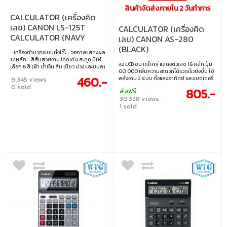
สินค้าจัดส่งภายใน 2 วันทำการ
CALCULATOR (เครื่องคิด
เลข) CANON LS-125T
CALCULATOR (เครื่องคิด
CALCULATOR (NAVY
เลข) CANON AS-280
BLUE)
(BLACK)
- เครื่องคำนวณแบบตั้งโต๊ะ - จอภาพแสดงผล
12 หลัก - สีสันสวยงาม โดดเด่น สะดุด มีให้
จอ LCD ขนาดใหญ่ แสดงตัวเลข 16 หลัก ปุ่ม
เลือก 6 สี (ฟ้า น้ำเงิน ส้ม เขียว ม่วง และชมพู)
00, 000 เพิ่มความสะดวกได้รวดเร็วยิ่งขึ้น ใช้
- ใช้ได้ 2 ระบบ ทั้งพลังงานแสงอาทิตย์และ
460.-
พลังงาน 2 ระบบ ทั้งแสงอาทิตย์ และแบตเตอรี่
9,345 views
แบตเตอรี่
0 sold
805.-
ส่งฟรี
30,328 views
1 sold