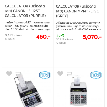
CALCULATOR (เครื่องคิด
CALCULATOR (เครื่องคิด
เลข) CANON LS-125T
เลข) CANON MP1411-LTSC
CALCULATOR (PURPLE)
(GREY)
- เครื่องคำนวณแบบตั้งโต๊ะ - จอภาพแสดงผล
เครื่องคิดเลขแบบพิมพ์หมึกริบบอนคุณภาพ
12 หลัก - สีสันสวยงาม โดดเด่น สะดุด มีให้
สูงจากแคนนอน ให้ทุกการคำนวณของคุณ
เลือก 6 สี (ฟ้า น้ำเงิน ส้ม เขียว ม่วง และชมพู)
แม่นยำและรวดเร็ว ด้วยฟังก์ชันที่หลากหลาย
- ใช้ได้ 2 ระบบ ทั้งพลังงานแสงอาทิตย์และ
ตอบสนองทุกความต้องการของคุณ ใช้งาน
460.-
5,070.-
5,642 views
ส่งฟรี
แบตเตอรี่
ร่วมกับกระดาษและผ้าหมึกขนาดมาตรฐานหา
0 sold
10,212 views
ซื้อได้ง่าย
0 sold