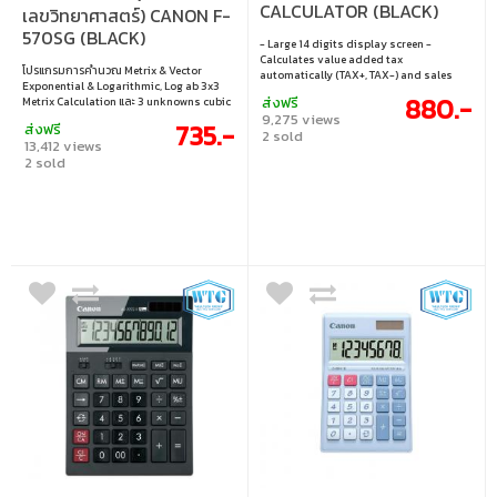
CALCULATOR (BLACK)
เลขวิทยาศาสตร์) CANON F-
570SG (BLACK)
- Large 14 digits display screen -
Calculates value added tax
โปรแกรมการคำนวณ Metrix & Vector
automatically (TAX+, TAX-) and sales
Exponential & Logarithmic, Log ab 3x3
price Mark up (MU) quickly - Grand Total
880.-
ส่งฟรี
Metrix Calculation และ 3 unknowns cubic
(GT) button for total summary
9,275 views
calculation - Designed the pushing bu
735.-
ส่งฟรี
2 sold
13,412 views
2 sold