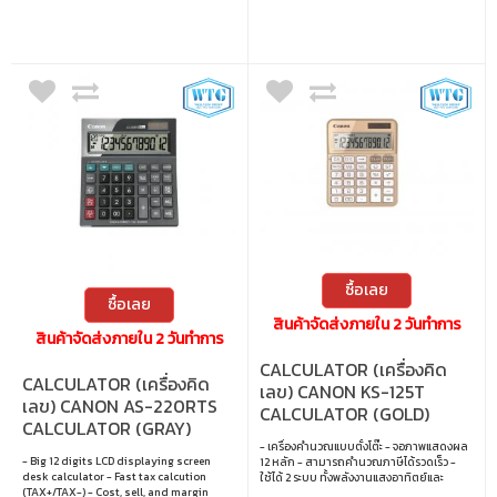
ซื้อเลย
ซื้อเลย
สินค้าจัดส่งภายใน 2 วันทำการ
สินค้าจัดส่งภายใน 2 วันทำการ
CALCULATOR (เครื่องคิด
CALCULATOR (เครื่องคิด
เลข) CANON KS-125T
เลข) CANON AS-220RTS
CALCULATOR (GOLD)
CALCULATOR (GRAY)
- เครื่องคำนวณแบบตั้งโต๊ะ - จอภาพแสดงผล
- Big 12 digits LCD displaying screen
12 หลัก - สามารถคำนวณภาษีได้รวดเร็ว -
desk calculator - Fast tax calcution
ใช้ได้ 2 ระบบ ทั้งพลังงานแสงอาทิตย์และ
(TAX+/TAX-) - Cost, sell, and margin
แบตเตอรี่