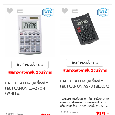
สินค้าหมดชั่วคราว
สินค้าหมดชั่วคราว
สินค้าจัดส่งภายใน 2 วันทำการ
สินค้าจัดส่งภายใน 2 วันทำการ
CALCULATOR (เครื่องคิด
CALCULATOR (เครื่องคิด
เลข) CANON AS-8 (BLACK)
เลข) CANON LS-270H
(WHITE)
- จอ LCD แสดงตัวเลข 8 หลัก - เครื่องคิดเลข
แบบพกพา ฝาพลาสติกทนทาน พับได้ - มา
พร้อมกับเครื่องหมายคำนวณพื้นฐาน (+,-,x,/)
- หน่วยความจำ (M+, M-, RM/CM) - ใช้
199.-
6,818 views
แบตเตอรี่ชนิด LR1130
5,852 views