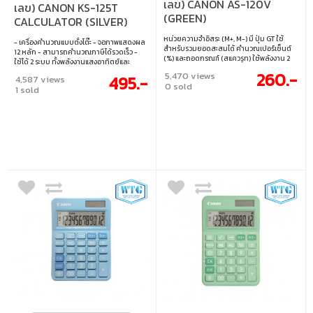
เลข) CANON AS-120V
เลข) CANON KS-125T
(GREEN)
CALCULATOR (SILVER)
หน่วยความจำอิสระ (M+, M-) มี ปุ่ม GT ใช้
- เครื่องคำนวณแบบตั้งโต๊ะ - จอภาพแสดงผล
สำหรับรวมยอดสะสมได้ คำนวณเปอร์เซ็นต์
12 หลัก - สามารถคำนวณภาษีได้รวดเร็ว -
(%) และถอดกรณฑ์ (สแควรูท) ใช้พลังงาน 2
ใช้ได้ 2 ระบบ ทั้งพลังงานแสงอาทิตย์และ
ระบบ ทั้ง พลังงานแสงอาทิตย์ และแบตเตอรี่
แบตเตอรี่
260.-
5,470 views
495.-
4,587 views
0 sold
1 sold