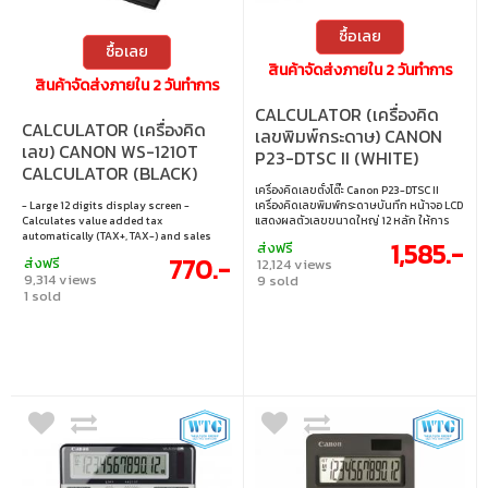
ซื้อเลย
ซื้อเลย
สินค้าจัดส่งภายใน 2 วันทำการ
สินค้าจัดส่งภายใน 2 วันทำการ
CALCULATOR (เครื่องคิด
CALCULATOR (เครื่องคิด
เลขพิมพ์กระดาษ) CANON
เลข) CANON WS-1210T
P23-DTSC II (WHITE)
CALCULATOR (BLACK)
เครื่องคิดเลขตั้งโต๊ะ Canon P23-DTSC II
- Large 12 digits display screen -
เครื่องคิดเลขพิมพ์กระดาษบันทึก หน้าจอ LCD
Calculates value added tax
แสดงผลตัวเลขขนาดใหญ่ 12 หลัก ให้การ
automatically (TAX+, TAX-) and sales
อ่านข้อมูลง่าย มาพร้อมฟังก์ชันที่ครบครัน
1,585.-
ส่งฟรี
price Mark up (MU) quickly - Grand Total
สามารถคำนวณภาษี แลกเปลี่ยนสกุลเงิน
770.-
ส่งฟรี
12,124 views
(GT) button for total summary
การคำนวณทางธุรกิจ อีกทั้งแสดงผลรวม
9,314 views
9 sold
calculation - Designed the pushing bu
อัตโนมัติ ได้อย่างรวดเร็ว และแม่นยำ มีแป้น
1 sold
พิมพ์ขนาดใหญ่กดง่าย ใช้พลังงานได้ทั้ง
แบตเตอรี่ AA จำนวน 4 ก้อน และ Adaptor
(option) ให้ทุกการคำนวณของคุณเป็นเรื่อง
ง่าย