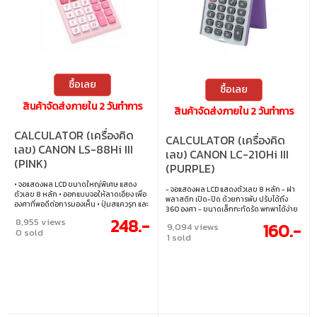
ซื้อเลย
ซื้อเลย
สินค้าจัดส่งภายใน 2 วันทำการ
สินค้าจัดส่งภายใน 2 วันทำการ
CALCULATOR (เครื่องคิด
CALCULATOR (เครื่องคิด
เลข) CANON LS-88Hi III
เลข) CANON LC-210Hi III
(PINK)
(PURPLE)
• จอแสดงผล LCD ขนาดใหญ่พิเศษ แสดง
- จอแสดงผล LCD แสดงตัวเลข 8 หลัก - ฝา
ตัวเลข 8 หลัก • ออกแบบจอให้ลาดเอียง เพื่อ
พลาสติก เปิด-ปิด ด้วยการพับ ปรับได้ถึง
องศาที่พอดีต่อการมองเห็น • ปุ่มสแควรูท และ
360 องศา - ขนาดเล็กกะทัดรัด พกพาได้ง่าย
เปอร์เซ็นต์ • หน่วยความจำอิสระ Memory
สะดวกตลอดการใช้งาน - ใช้พลังงาน
248.-
8,955 views
160.-
(M+, M-) • ใช้พลังงาน 2 ระบบ ทั้ง พลังงานแสง
9,094 views
แบตเตอรี่
0 sold
อาทิตย์ และแบตเตอรี่
1 sold