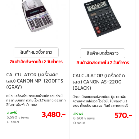
สินค้าหมดชั่วคราว
สินค้าหมดชั่วคราว
สินค้าจัดส่งภายใน 2 วันทำการ
สินค้าจัดส่งภายใน 2 วันทำการ
CALCULATOR (เครื่องคิด
CALCULATOR (เครื่องคิด
เลข) CANON MP-1200FTS
เลข) CANON AS-2200
(GRAY)
(BLACK)
ชนิด : เครื่องคำนวณแบบผ้าหมึก 12 หลัก มี
มีระบบปัดเศษและตั้งทศนิยม ปุ่ม 00 เพิ่ม
กระดาษบันทึก ความเร็ว : 3.7 บรรทัด ต่อวินาที
ความสะดวกได้รวดเร็วยิ่งขึ้น ใช้พลังงาน 2
สีในการพิมพ์ : ดำ -แดง
ระบบ ทั้งพลังงานแสงอาทิตย์ และแบตเตอรี่
3,480.-
ส่งฟรี
570.-
ส่งฟรี
5,590 views
6,601 views
0 sold
0 sold