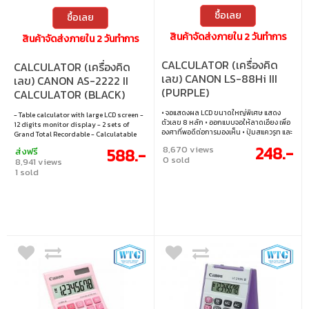
ซื้อเลย
ซื้อเลย
สินค้าจัดส่งภายใน 2 วันทำการ
สินค้าจัดส่งภายใน 2 วันทำการ
CALCULATOR (เครื่องคิด
CALCULATOR (เครื่องคิด
เลข) CANON LS-88Hi III
เลข) CANON AS-2222 II
(PURPLE)
CALCULATOR (BLACK)
• จอแสดงผล LCD ขนาดใหญ่พิเศษ แสดง
- Table calculator with large LCD screen -
ตัวเลข 8 หลัก • ออกแบบจอให้ลาดเอียง เพื่อ
12 digits monitor display - 2 sets of
องศาที่พอดีต่อการมองเห็น • ปุ่มสแควรูท และ
Grand Total Recordable - Calculatable
เปอร์เซ็นต์ • หน่วยความจำอิสระ Memory
fast on sale price (MU) - +/- button for
248.-
8,670 views
588.-
ส่งฟรี
(M+, M-) • ใช้พลังงาน 2 ระบบ ทั้ง พลังงานแสง
modifying on the digit easily - Powered
0 sold
8,941 views
อาทิตย์ และแบตเตอรี่
by 2 systems in both solar energy and
1 sold
battery