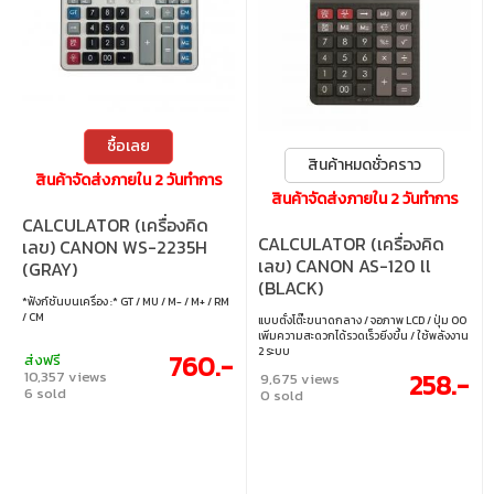
ซื้อเลย
สินค้าหมดชั่วคราว
สินค้าจัดส่งภายใน 2 วันทำการ
สินค้าจัดส่งภายใน 2 วันทำการ
CALCULATOR (เครื่องคิด
CALCULATOR (เครื่องคิด
เลข) CANON WS-2235H
เลข) CANON AS-120 ll
(GRAY)
(BLACK)
*ฟังก์ชันบนเครื่อง :* GT / MU / M- / M+ / RM
/ CM
แบบตั้งโต๊ะขนาดกลาง / จอภาพ LCD / ปุ่ม 00
เพิ่มความสะดวกได้รวดเร็วยิ่งขึ้น / ใช้พลังงาน
2 ระบบ
760.-
ส่งฟรี
10,357 views
258.-
9,675 views
6 sold
0 sold