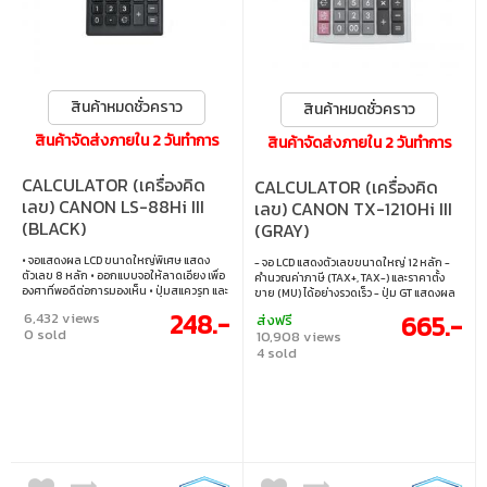
สินค้าหมดชั่วคราว
สินค้าหมดชั่วคราว
สินค้าจัดส่งภายใน 2 วันทำการ
สินค้าจัดส่งภายใน 2 วันทำการ
CALCULATOR (เครื่องคิด
CALCULATOR (เครื่องคิด
เลข) CANON LS-88Hi III
เลข) CANON TX-1210Hi III
(BLACK)
(GRAY)
• จอแสดงผล LCD ขนาดใหญ่พิเศษ แสดง
- จอ LCD แสดงตัวเลขขนาดใหญ่ 12 หลัก -
ตัวเลข 8 หลัก • ออกแบบจอให้ลาดเอียง เพื่อ
คำนวณค่าภาษี (TAX+, TAX-) และราคาตั้ง
องศาที่พอดีต่อการมองเห็น • ปุ่มสแควรูท และ
ขาย (MU) ได้อย่างรวดเร็ว - ปุ่ม GT แสดงผล
เปอร์เซ็นต์ • หน่วยความจำอิสระ Memory
ยอดรวมอัตโนมัติ - ออกแบบปุ่มกดแบบ IT
248.-
6,432 views
665.-
ส่งฟรี
(M+, M-) • ใช้พลังงาน 2 ระบบ ทั้ง พลังงานแสง
Touch Keyboard เสมือนสัมผัสแป้นคีย์บอร์ด
0 sold
10,908 views
อาทิตย์ และแบตเตอรี่
คอมพิวเตอร์ - ปุ่ม +/- สำหรับปรับเปลี่ยน
4 sold
ค่าตัวเลขได้ง่าย - ใช้พลังงาน 2 ระบบ ทั้ง
พลังงานแสงอาทิตย์ และแบตเตอรี่