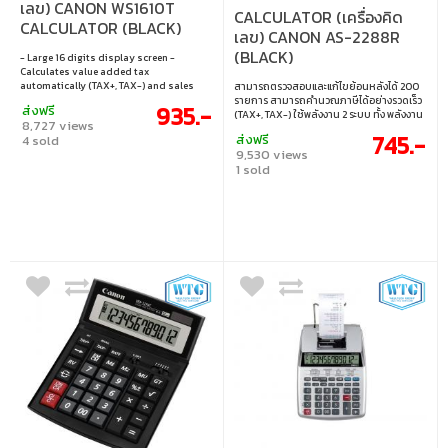
เลข) CANON WS1610T
CALCULATOR (เครื่องคิด
CALCULATOR (BLACK)
เลข) CANON AS-2288R
(BLACK)
- Large 16 digits display screen -
Calculates value added tax
automatically (TAX+, TAX-) and sales
สามารถตรวจสอบและแก้ไขย้อนหลังได้ 200
price Mark up (MU) quickly - Grand Total
รายการ สามารถคำนวณภาษีได้อย่างรวดเร็ว
935.-
ส่งฟรี
(GT) button for total summary
(TAX+, TAX-) ใช้พลังงาน 2 ระบบ ทั้ง พลังงาน
8,727 views
calculation - Designed the pushing bu
แสงอาทิตย์ และแบตเตอรี่
745.-
ส่งฟรี
4 sold
9,530 views
1 sold