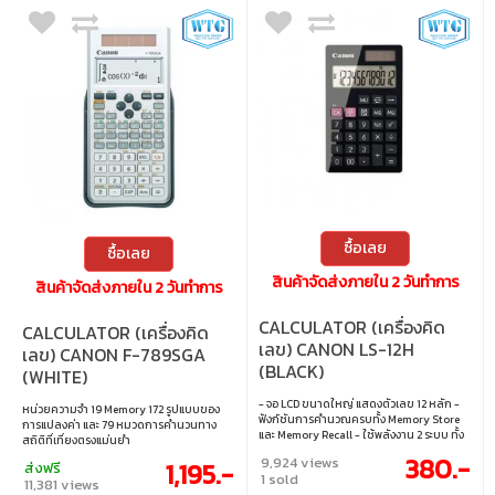
ซื้อเลย
ซื้อเลย
สินค้าจัดส่งภายใน 2 วันทำการ
สินค้าจัดส่งภายใน 2 วันทำการ
CALCULATOR (เครื่องคิด
CALCULATOR (เครื่องคิด
เลข) CANON LS-12H
เลข) CANON F-789SGA
(BLACK)
(WHITE)
- จอ LCD ขนาดใหญ่ แสดงตัวเลข 12 หลัก -
หน่วยความจำ 19 Memory 172 รูปแบบของ
ฟังก์ชันการคำนวณครบทั้ง Memory Store
การแปลงค่า และ 79 หมวดการคำนวนทาง
และ Memory Recall - ใช้พลังงาน 2 ระบบ ทั้ง
สถิติที่เที่ยงตรงแม่นยำ
พลังงานแสงอาทิตย์ และแบตเตอรี่
380.-
9,924 views
1,195.-
ส่งฟรี
1 sold
11,381 views