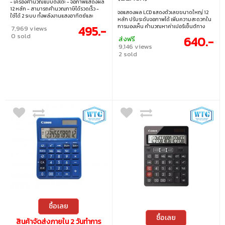
- เครื่องคำนวณแบบตั้งโต๊ะ - จอภาพแสดงผล
12 หลัก - สามารถคำนวณภาษีได้รวดเร็ว -
จอแสดงผล LCD แสดงตัวเลขขนาดใหญ่ 12
ใช้ได้ 2 ระบบ ทั้งพลังงานแสงอาทิตย์และ
หลัก ปรับระดับจอภาพได้ เพิ่มความสะดวกใน
แบตเตอรี่
การมองเห็น คำนวณหาค่าเปอร์เซ็นต์ทาง
495.-
7,969 views
ธุรกิจ ต้นทุน ราคาขาย กำไร (Cost, Sell,
0 sold
640.-
ส่งฟรี
Margin)
9,146 views
2 sold
ซื้อเลย
ซื้อเลย
สินค้าจัดส่งภายใน 2 วันทำการ