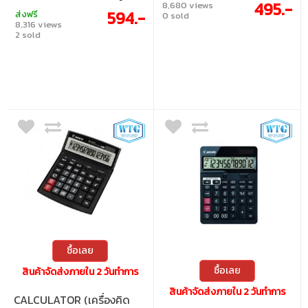
495.-
8,680 views
calculation - Able to check back 120
594.-
ส่งฟรี
0 sold
items
8,316 views
2 sold
ซื้อเลย
ซื้อเลย
สินค้าจัดส่งภายใน 2 วันทำการ
สินค้าจัดส่งภายใน 2 วันทำการ
CALCULATOR (เครื่องคิด