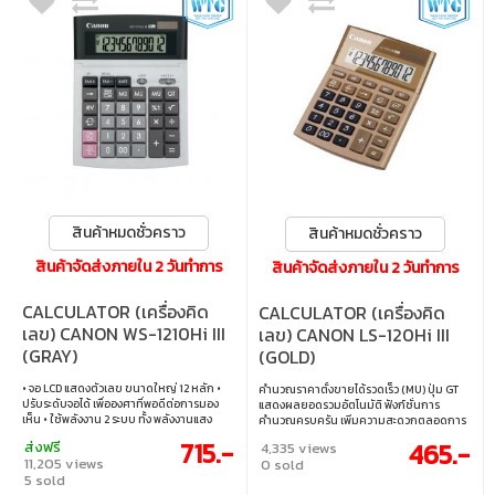
สินค้าหมดชั่วคราว
สินค้าหมดชั่วคราว
สินค้าจัดส่งภายใน 2 วันทำการ
สินค้าจัดส่งภายใน 2 วันทำการ
CALCULATOR (เครื่องคิด
CALCULATOR (เครื่องคิด
เลข) CANON WS-1210Hi III
เลข) CANON LS-120Hi III
(GRAY)
(GOLD)
• จอ LCD แสดงตัวเลข ขนาดใหญ่ 12 หลัก •
คำนวณราคาตั้งขายได้รวดเร็ว (MU) ปุ่ม GT
ปรับระดับจอได้ เพื่อองศาที่พอดีต่อการมอง
แสดงผลยอดรวมอัตโนมัติ ฟังก์ชั่นการ
เห็น • ใช้พลังงาน 2 ระบบ ทั้ง พลังงานแสง
คำนวณครบครัน เพิ่มความสะดวกตลอดการ
อาทิตย์ และแบตเตอรี่
ใช้งาน ใช้พลังงาน 2 ระบบ ทั้ง พลังงานแสง
715.-
465.-
ส่งฟรี
4,335 views
อาทิตย์ และแบตเตอรี่
11,205 views
0 sold
5 sold