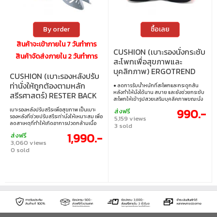
By order
ซื้อเลย
สินค้าจะเข้าภายใน 7 วันทำการ
CUSHION (เบาะรองนั่งกระชับ
สินค้าจัดส่งภายใน 2 วันทำการ
สะโพกเพื่อสุขภาพและ
บุคลิกภาพ) ERGOTREND
CUSHION (เบาะรองหลังปรับ
MIYO HIP UP
ท่านั่งให้ถูกต้องตามหลัก
● ลดการรับน้ำหนักที่สะโพกและกระดูกสัน
(8800406070025)
หลังทำให้นั่งได้นาน สบาย และยังช่วยกระชับ
สรีรศาสตร์) RESTER BACK
สะโพกให้เข้ารูปสวยเสริมบุคลิคภาพขณะนั่ง
SUPPORT
หมดความกังวลเมื่อนั่งเป็นเวลานาน
990.-
เบาะรองหลังปรับสรีระเพื่อสุขภาพ เป็นเบาะ
ส่งฟรี
รองหลังที่ช่วยปรับสรีระท่านั่งให้เหมาะสม เพื่อ
5,159 views
ลดสาเหตุที่ทำให้เกิดอาการปวดกล้ามเนื้อ
3 sold
บริเวณหลัง หลังจากการนั่งทำงานนาน ๆ หรือ
1,990.-
ส่งฟรี
จากการนั่งท่าที่ไม่ถูกต้อง
3,060 views
0 sold